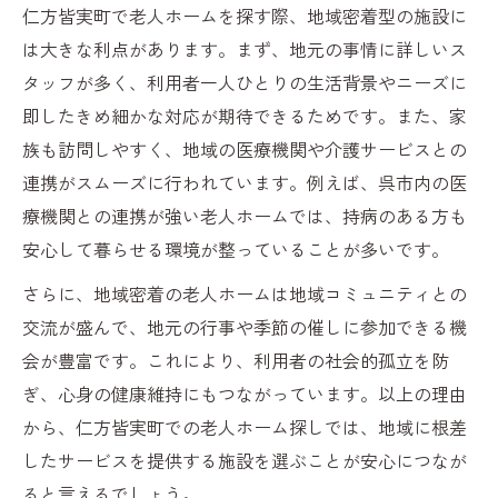
仁方皆実町で老人ホームを探す際、地域密着型の施設に
境
は大きな利点があります。まず、地元の事情に詳しいス
障害者支援施設との違いと併用の考え方
タッフが多く、利用者一人ひとりの生活背景やニーズに
訪問サポートの利点を実感できる暮らし
即したきめ細かな対応が期待できるためです。また、家
訪問サポートで叶う老人ホーム並みの安心
族も訪問しやすく、地域の医療機関や介護サービスとの
感
連携がスムーズに行われています。例えば、呉市内の医
自宅で受けられる介護支援の具体的な利点
療機関との連携が強い老人ホームでは、持病のある方も
老人ホームと訪問サポートの併用事例紹介
安心して暮らせる環境が整っていることが多いです。
特別養護老人ホーム利用時との違いを解説
さらに、地域密着の老人ホームは地域コミュニティとの
障害者支援施設と連携した在宅ケアの工夫
交流が盛んで、地元の行事や季節の催しに参加できる機
特別養護老人ホームの特徴を徹底解説
会が豊富です。これにより、利用者の社会的孤立を防
特別養護老人ホームが支持される理由
ぎ、心身の健康維持にもつながっています。以上の理由
から、仁方皆実町での老人ホーム探しでは、地域に根差
三篠会などが運営する施設の強みと特色
したサービスを提供する施設を選ぶことが安心につなが
老人ホームでの医療・看護体制を確認しよ
ると言えるでしょう。