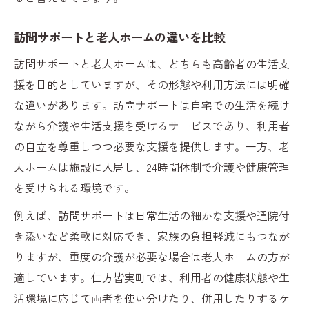
う
障害者支援施設との違いを知るポイント
訪問サポートと老人ホームの違いを比較
特別養護老人ホーム利用までの流れと注意
訪問サポートと老人ホームは、どちらも高齢者の生活支
点
援を目的としていますが、その形態や利用方法には明確
地域密着型の介護サービスを比較
な違いがあります。訪問サポートは自宅での生活を続け
老人ホームと訪問サポートの違いを整理
ながら介護や生活支援を受けるサービスであり、利用者
特別養護老人ホームと地域支援施設の比較
の自立を尊重しつつ必要な支援を提供します。一方、老
三篠会など地域法人のサービス内容に注目
人ホームは施設に入居し、24時間体制で介護や健康管理
障害者支援施設と老人ホーム併用の可能性
を受けられる環境です。
地域密着型老人ホームの選び方と活用法
例えば、訪問サポートは日常生活の細かな支援や通院付
見学・相談の流れをわかりやすく紹介
き添いなど柔軟に対応でき、家族の負担軽減にもつなが
老人ホーム見学時に準備すべき質問リスト
りますが、重度の介護が必要な場合は老人ホームの方が
適しています。仁方皆実町では、利用者の健康状態や生
訪問サポート相談のポイントを押さえよう
活環境に応じて両者を使い分けたり、併用したりするケ
特別養護老人ホームの見学予約手順を解説