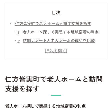
目次
仁方皆実町で老人ホームと訪問支援を探す
老人ホーム探しで実感する地域密着の利点
訪問サポートと老人ホームの違いを比較
老人ホーム選びに役立つ最新情報の集め方
地域の特別養護老人ホームを知るポイント
障害者支援施設との連携がもたらす安心感
老人ホーム選びで大切な安心のポイント
仁方皆実町で老人ホームと訪問
老人ホーム選びで外せない安心の基準とは
支援を探す
特別養護老人ホームのメリットを徹底解説
三篠会など地域法人の支援体制をチェック
老人ホーム探しで実感する地域密着の利点
入居前に確認したい老人ホームの設備と環