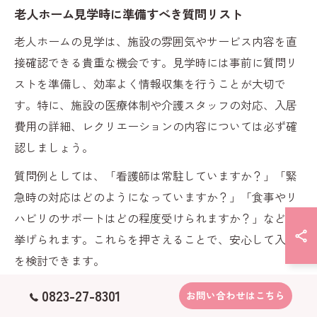
老人ホーム見学時に準備すべき質問リスト
老人ホームの見学は、施設の雰囲気やサービス内容を直
接確認できる貴重な機会です。見学時には事前に質問リ
ストを準備し、効率よく情報収集を行うことが大切で
す。特に、施設の医療体制や介護スタッフの対応、入居
費用の詳細、レクリエーションの内容については必ず確
認しましょう。
質問例としては、「看護師は常駐していますか？」「緊
急時の対応はどのようになっていますか？」「食事やリ
ハビリのサポートはどの程度受けられますか？」などが
挙げられます。これらを押さえることで、安心して入居
を検討できます。
また、実際の居住者やその家族の声を聞ける場合は、生
0823-27-8301
お問い合わせはこちら
活の実態をより深く理解できるため積極的に質問しまし