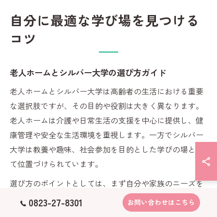
自分に最適な学び場を見つける
コツ
老人ホームとシルバー大学の選び方ガイド
老人ホームとシルバー大学は高齢者の生活における重要
な選択肢ですが、その目的や役割は大きく異なります。
老人ホームは介護や日常生活の支援を中心に提供し、健
康管理や安全な生活環境を重視します。一方でシルバー
大学は教養や趣味、社会参加を目的とした学びの場とし
て位置づけられています。
選び方のポイントとしては、まず自分や家族のニーズを
明確にすることが大切です。介護が必要な場合は老人ホ
0823-27-8301
お問い合わせはこちら
ームの医療体制やスタッフの質を重視し、学びや交流を