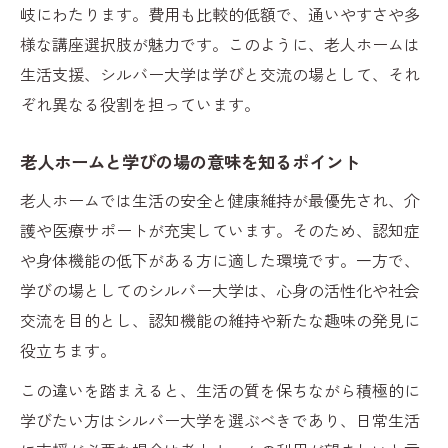
岐にわたります。費用も比較的低額で、通いやすさや多
老人ホーム以外の学び場を探す際のポイン
様な講座選択肢が魅力です。このように、老人ホームは
ト
生活支援、シルバー大学は学びと交流の場として、それ
シルバー大学の講座で得られる生活の充実
ぞれ異なる役割を担っています。
感
老人ホームと学びの場の意味を知るポイント
老人ホーム選びと学び直しの両立方法
生涯学習なら老人ホーム以外の道も
老人ホームでは生活の安全と健康維持が最優先され、介
老人ホーム以外で始める生涯学習の選択肢
護や医療サポートが充実しています。そのため、認知症
や身体機能の低下がある方に適した環境です。一方で、
シルバー大学と老人ホームの学び直し環境
学びの場としてのシルバー大学は、心身の活性化や社会
老人ホームを活用しない学びのメリット
交流を目的とし、認知機能の維持や新たな趣味の発見に
シルバー大学が提供する生涯学習の魅力
役立ちます。
老人ホーム以外で学ぶための情報収集法
この違いを踏まえると、生活の質を保ちながら積極的に
自分に最適な学び場を見つけるコツ
学びたい方はシルバー大学を選ぶべきであり、日常生活
老人ホームとシルバー大学の選び方ガイド