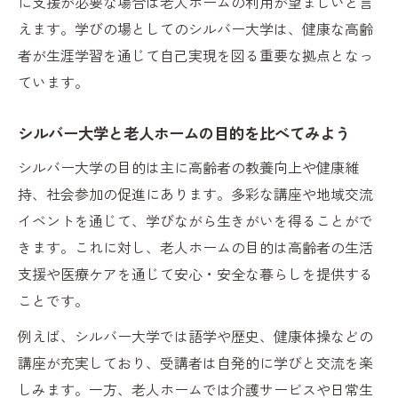
に支援が必要な場合は老人ホームの利用が望ましいと言
自分に合う老人ホームや学び場の見極め方
えます。学びの場としてのシルバー大学は、健康な高齢
シルバー大学と老人ホームの申込方法の違
者が生涯学習を通じて自己実現を図る重要な拠点となっ
い
ています。
老人ホーム利用前に考えたい学びのポイン
ト
シルバー大学と老人ホームの目的を比べてみよう
シルバー大学の選択で重視すべき条件とは
シルバー大学の目的は主に高齢者の教養向上や健康維
持、社会参加の促進にあります。多彩な講座や地域交流
イベントを通じて、学びながら生きがいを得ることがで
きます。これに対し、老人ホームの目的は高齢者の生活
支援や医療ケアを通じて安心・安全な暮らしを提供する
ことです。
例えば、シルバー大学では語学や歴史、健康体操などの
講座が充実しており、受講者は自発的に学びと交流を楽
しみます。一方、老人ホームでは介護サービスや日常生