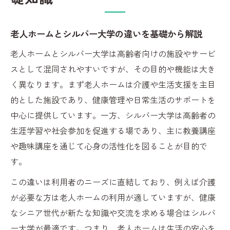
老人ホーム選びに役立つ知識と学び直しの
視点
老人ホームとシルバー大学の違いを基礎から解説
シニア世代へ学び直しの新たな選択肢
老人ホームとシルバー大学は高齢者向けの施設やサービ
老人ホームだけでない学び直しの選択肢を
スとして混同されやすいですが、その目的や機能は大き
探る
く異なります。まず老人ホームは介護や生活支援を主目
シルバー大学で広がるシニアの新しい学び
的とした施設であり、健康管理や日常生活のサポートを
方
中心に提供しています。一方、シルバー大学は高齢者の
老人ホームとシルバー大学の活用方法を考
生涯学習や社会参加を促進する場であり、主に教養講座
える
や趣味講座を通じて心身の活性化を図ることが目的で
す。
シニア世代が選ぶべき老人ホームの学びの
特徴
この違いは利用者のニーズに直結しており、例えば介護
シルバー大学と老人ホームのそれぞれの魅
が必要な方は老人ホームの利用が適していますが、健康
力
なシニア世代が新たな知識や交流を求める場合はシルバ
暮らしと学びを比較したい方必見
ー大学が最適です。つまり、老人ホームは生活の安心を