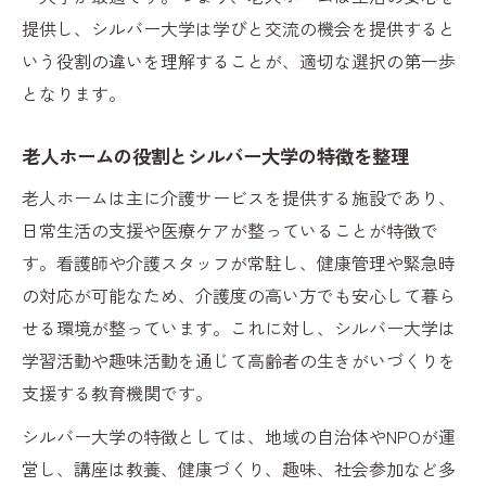
提供し、シルバー大学は学びと交流の機会を提供すると
老人ホームの暮らしとシルバー大学の学び
いう役割の違いを理解することが、適切な選択の第一歩
の違い
となります。
シルバー大学と老人ホームの生活スタイル
を比較
老人ホームの役割とシルバー大学の特徴を整理
老人ホームと学習環境の違いを知るポイン
老人ホームは主に介護サービスを提供する施設であり、
ト
日常生活の支援や医療ケアが整っていることが特徴で
シルバー大学と老人ホームのメリットを整
す。看護師や介護スタッフが常駐し、健康管理や緊急時
理
の対応が可能なため、介護度の高い方でも安心して暮ら
老人ホーム利用者と学び直し希望者の共通
せる環境が整っています。これに対し、シルバー大学は
点
学習活動や趣味活動を通じて高齢者の生きがいづくりを
充実した生活を叶える学びの場探し
支援する教育機関です。
老人ホームとシルバー大学で叶える生きが
シルバー大学の特徴としては、地域の自治体やNPOが運
いづくり
営し、講座は教養、健康づくり、趣味、社会参加など多
老人ホームでの学びとシルバー大学の役割