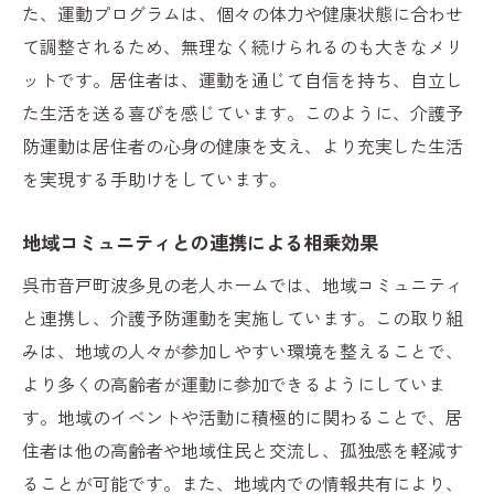
利用者の健康状態を支える運動メニュー
た、運動プログラムは、個々の体力や健康状態に合わせ
て調整されるため、無理なく続けられるのも大きなメリ
運動プログラムの開発と進化
ットです。居住者は、運動を通じて自信を持ち、自立し
地域の特性を生かしたユニークな取り組み
た生活を送る喜びを感じています。このように、介護予
運動指導者の専門性とその役割
防運動は居住者の心身の健康を支え、より充実した生活
音戸町波多見の介護予防運動が示す未来
を実現する手助けをしています。
居住者に優しい介護予防運動の魅力〜呉市音戸
町波多見の老人ホーム〜
地域コミュニティとの連携による相乗効果
高齢者に優しい運動プログラムの設計
呉市音戸町波多見の老人ホームでは、地域コミュニティ
柔軟な対応で個々のニーズに応えるアプロ
と連携し、介護予防運動を実施しています。この取り組
ーチ
みは、地域の人々が参加しやすい環境を整えることで、
居住者に寄り添う運動指導の重要性
より多くの高齢者が運動に参加できるようにしていま
音戸町波多見の老人ホームでの成功体験
す。地域のイベントや活動に積極的に関わることで、居
住者は他の高齢者や地域住民と交流し、孤独感を軽減す
個別サポートがもたらす健康効果
ることが可能です。また、地域内での情報共有により、
介護予防運動がもたらす居心地の良い環境