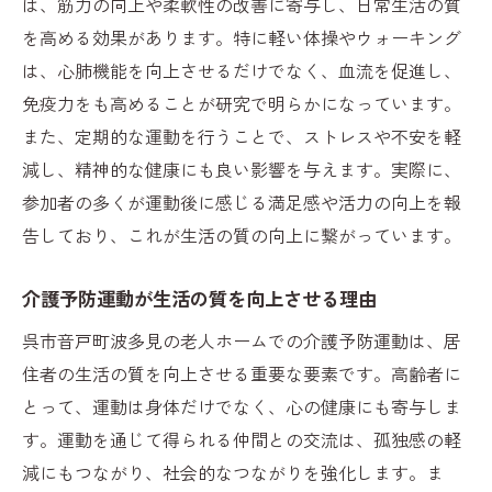
介護予防運動がもたらす安心感と健康長寿への
は、筋力の向上や柔軟性の改善に寄与し、日常生活の質
道〜呉市音戸町波多見の事例〜
を高める効果があります。特に軽い体操やウォーキング
は、心肺機能を向上させるだけでなく、血流を促進し、
安心感を支える24時間体制のサポート
免疫力をも高めることが研究で明らかになっています。
長寿社会を実現するための運動プログラム
また、定期的な運動を行うことで、ストレスや不安を軽
介護予防運動がもたらす精神的な安定
減し、精神的な健康にも良い影響を与えます。実際に、
住民の健康長寿を支えるコミュニティの力
参加者の多くが運動後に感じる満足感や活力の向上を報
音戸町波多見の成功事例が示す今後の可能
告しており、これが生活の質の向上に繋がっています。
性
介護予防運動と高齢者の新たなライフスタ
介護予防運動が生活の質を向上させる理由
イル
呉市音戸町波多見の老人ホームでの介護予防運動は、居
広島県呉市音戸町波多見の老人ホームで行われ
住者の生活の質を向上させる重要な要素です。高齢者に
る介護予防運動の真髄に迫る
とって、運動は身体だけでなく、心の健康にも寄与しま
音戸町波多見の老人ホームが提供する介護
す。運動を通じて得られる仲間との交流は、孤独感の軽
予防運動の特徴
減にもつながり、社会的なつながりを強化します。ま