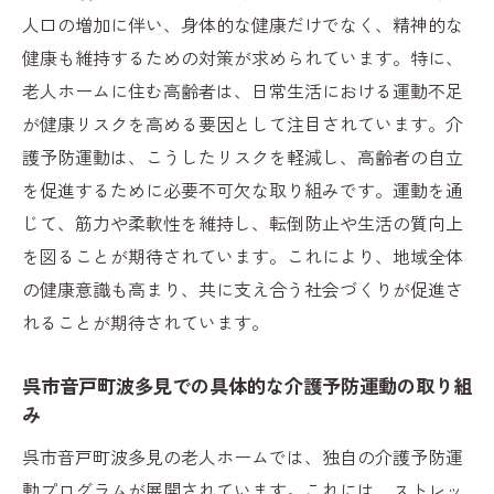
音戸町波多見の老人ホームで行われている
人口の増加に伴い、身体的な健康だけでなく、精神的な
プログラム紹介
健康も維持するための対策が求められています。特に、
地域住民との協力による効果的な取り組み
老人ホームに住む高齢者は、日常生活における運動不足
地元の企業や団体とのパートナーシップの
が健康リスクを高める要因として注目されています。介
重要性
護予防運動は、こうしたリスクを軽減し、高齢者の自立
を促進するために必要不可欠な取り組みです。運動を通
介護予防運動におけるボランティアの役割
じて、筋力や柔軟性を維持し、転倒防止や生活の質向上
音戸町波多見の成功事例から学ぶポイント
を図ることが期待されています。これにより、地域全体
住民の声から見る老人ホームの介護予防運動の
の健康意識も高まり、共に支え合う社会づくりが促進さ
重要性とその成果
れることが期待されています。
居住者の健康意識の変化と運動の影響
介護予防運動に参加した住民の感想と体験
呉市音戸町波多見での具体的な介護予防運動の取り組
談
み
家族の安心感を支える介護予防運動の効果
呉市音戸町波多見の老人ホームでは、独自の介護予防運
介護予防運動が心身に与えるポジティブな
動プログラムが展開されています。これには、ストレッ