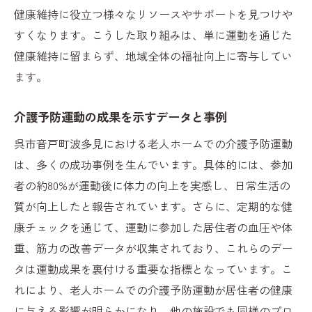
健康維持に役立つ様々なリソースやサポートを見つけや
介護予防運動の力で健康維持！呉市音戸町波多
すくなります。こうした取り組みは、単に運動を通じた
見の老人ホームの取り組み
健康維持に留まらず、地域全体の福祉向上に寄与してい
健康維持を目指す介護予防運動の基本
ます。
音戸町波多見の老人ホームでの具体的な取
り組み
介護予防運動の成果を示すデータと事例
運動がもたらす健康維持の科学的根拠
呉市音戸町波多見における老人ホームでの介護予防運動
地域住民への普及活動とその意義
は、多くの成功事例を生んでいます。具体的には、参加
介護予防運動を通じた健康コミュニティの
者の約80%が運動後に体力の向上を実感し、日常生活の
構築
質が向上したと報告されています。さらに、定期的な健
未来に向けた音戸町波多見のビジョン
康チェックを通じて、運動に参加した居住者の血圧や体
重、筋力の改善データが収集されており、これらのデー
タは運動成果を裏付ける重要な指標となっています。こ
れにより、老人ホームでの介護予防運動が居住者の健康
に与える影響が明らかになり、他の施設でも同様のプロ