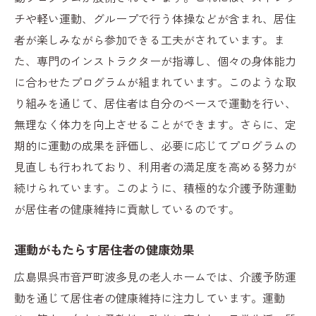
影響
チや軽い運動、グループで行う体操などが含まれ、居住
住民の声から学ぶプログラムの改善点
者が楽しみながら参加できる工夫がされています。ま
た、専門のインストラクターが指導し、個々の身体能力
長期的な健康維持に寄与する運動の継続性
に合わせたプログラムが組まれています。このような取
老人ホームの介護予防運動がもたらす健康維持
り組みを通じて、居住者は自分のペースで運動を行い、
の新たな展開
無理なく体力を向上させることができます。さらに、定
新しい運動プログラムの導入と成果
期的に運動の成果を評価し、必要に応じてプログラムの
テクノロジーを活用した介護予防運動の最
見直しも行われており、利用者の満足度を高める努力が
新動向
続けられています。このように、積極的な介護予防運動
音戸町波多見の老人ホームでのイノベーシ
が居住者の健康維持に貢献しているのです。
ョン事例
運動がもたらす社会的なインパクト
運動がもたらす居住者の健康効果
健康維持をサポートする新たなアプローチ
広島県呉市音戸町波多見の老人ホームでは、介護予防運
地域全体で取り組む健康維持の未来像
動を通じて居住者の健康維持に注力しています。運動