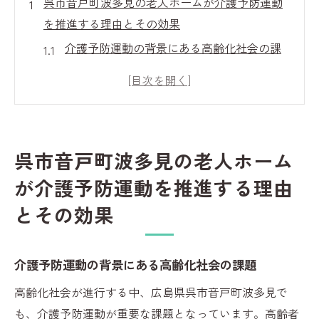
呉市音戸町波多見の老人ホームが介護予防運動
を推進する理由とその効果
介護予防運動の背景にある高齢化社会の課
題
呉市音戸町波多見での具体的な介護予防運
動の取り組み
運動がもたらす居住者の健康効果
呉市音戸町波多見の老人ホーム
介護予防運動が生活の質を向上させる理由
が介護予防運動を推進する理由
地域コミュニティとの連携による相乗効果
とその効果
介護予防運動の成果を示すデータと事例
地域密着型老人ホームの介護予防運動とは？呉
市音戸町波多見の取り組み
介護予防運動の背景にある高齢化社会の課題
地域密着型介護予防運動のコンセプトと目
高齢化社会が進行する中、広島県呉市音戸町波多見で
的
も、介護予防運動が重要な課題となっています。高齢者